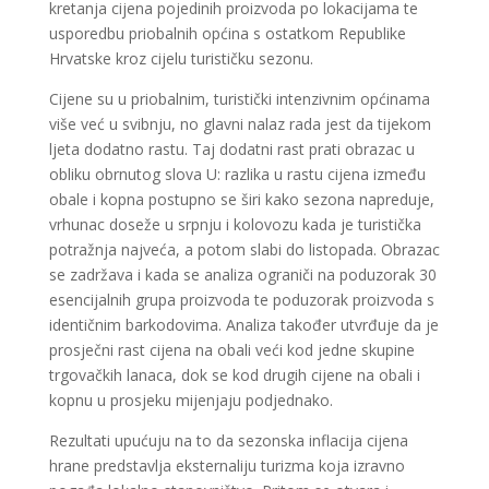
kretanja cijena pojedinih proizvoda po lokacijama te
usporedbu priobalnih općina s ostatkom Republike
Hrvatske kroz cijelu turističku sezonu.
Cijene su u priobalnim, turistički intenzivnim općinama
više već u svibnju, no glavni nalaz rada jest da tijekom
ljeta dodatno rastu. Taj dodatni rast prati obrazac u
obliku obrnutog slova U: razlika u rastu cijena između
obale i kopna postupno se širi kako sezona napreduje,
vrhunac doseže u srpnju i kolovozu kada je turistička
potražnja najveća, a potom slabi do listopada. Obrazac
se zadržava i kada se analiza ograniči na poduzorak 30
esencijalnih grupa proizvoda te poduzorak proizvoda s
identičnim barkodovima. Analiza također utvrđuje da je
prosječni rast cijena na obali veći kod jedne skupine
trgovačkih lanaca, dok se kod drugih cijene na obali i
kopnu u prosjeku mijenjaju podjednako.
Rezultati upućuju na to da sezonska inflacija cijena
hrane predstavlja eksternaliju turizma koja izravno