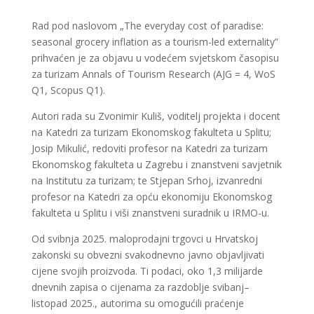
Rad pod naslovom „The everyday cost of paradise:
seasonal grocery inflation as a tourism-led externality”
prihvaćen je za objavu u vodećem svjetskom časopisu
za turizam Annals of Tourism Research (AJG = 4, WoS
Q1, Scopus Q1).
Autori rada su Zvonimir Kuliš, voditelj projekta i docent
na Katedri za turizam Ekonomskog fakulteta u Splitu;
Josip Mikulić, redoviti profesor na Katedri za turizam
Ekonomskog fakulteta u Zagrebu i znanstveni savjetnik
na Institutu za turizam; te Stjepan Srhoj, izvanredni
profesor na Katedri za opću ekonomiju Ekonomskog
fakulteta u Splitu i viši znanstveni suradnik u IRMO-u.
Od svibnja 2025. maloprodajni trgovci u Hrvatskoj
zakonski su obvezni svakodnevno javno objavljivati
cijene svojih proizvoda. Ti podaci, oko 1,3 milijarde
dnevnih zapisa o cijenama za razdoblje svibanj–
listopad 2025., autorima su omogućili praćenje