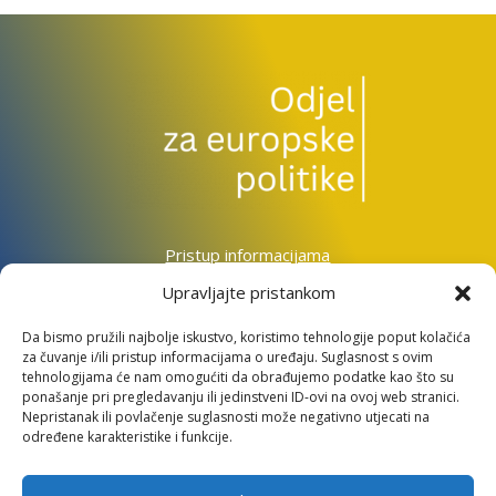
Pristup informacijama
Zaštita osobnih podataka
Upravljajte pristankom
Izjava o pristupačnosti mrežnog sjedišta
Da bismo pružili najbolje iskustvo, koristimo tehnologije poput kolačića
za čuvanje i/ili pristup informacijama o uređaju. Suglasnost s ovim
Impressum
tehnologijama će nam omogućiti da obrađujemo podatke kao što su
Informacije o kolačićima
ponašanje pri pregledavanju ili jedinstveni ID-ovi na ovoj web stranici.
Kontakt
Nepristanak ili povlačenje suglasnosti može negativno utjecati na
određene karakteristike i funkcije.