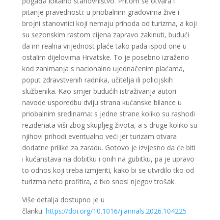
pogađa lokalno stanovništvo. Pritom se otvara i
pitanje pravednosti: u priobalnim gradovima žive i
brojni stanovnici koji nemaju prihoda od turizma, a koji
su sezonskim rastom cijena zapravo zakinuti, budući
da im realna vrijednost plaće tako pada ispod one u
ostalim dijelovima Hrvatske. To je posebno izraženo
kod zanimanja s nacionalno ujednačenim plaćama,
poput zdravstvenih radnika, učitelja ili policijskih
službenika. Kao smjer budućih istraživanja autori
navode usporedbu dviju strana kućanske bilance u
priobalnim sredinama: s jedne strane koliko su rashodi
rezidenata viši zbog skupljeg života, a s druge koliko su
njihovi prihodi eventualno veći jer turizam otvara
dodatne prilike za zaradu. Gotovo je izvjesno da će biti
i kućanstava na dobitku i onih na gubitku, pa je upravo
to odnos koji treba izmjeriti, kako bi se utvrdilo tko od
turizma neto profitira, a tko snosi njegov trošak.
Više detalja dostupno je u
članku:
https://doi.org/10.1016/j.annals.2026.104225