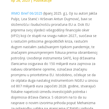
lip 26, 2025
|
Publikacije
IRMO Brief 06/2025
(lipanj 2025. g.), čiji su autori Jakša
Puljiz, Lea Stanić i Krševan Antun Dujmović, bavi se
složenošću i budućnošću proračuna EU-a. Dok EU
priprema svoj sljedeći višegodišnji financijski okvir
(VFO) koji će stupiti na snagu nakon 2027., suočava se
s rastućim pritiscima geopolitičkih kriza, rastućim
dugom nastalim zaduživanjem tijekom pandemije, te
značajnim preusmjerenjem fokusa prema obrambenoj
potrošnji. Uvođenje instrumenta SAFE, koji državama
članicama osigurava do 150 milijardi eura zajmova za
nabavu obrambene opreme, označava značajnu
promjenu u prioritetima EU. Istodobno, očekuje se da
će otplata duga nastalog instrumentom NGEU u iznosu
od 807 milijardi eura započeti 2028. godine, stvarajući
fiskalne napetosti između investicijskih potreba i
doprinosa država članica. S obzirom na to da su
rasprave o novim izvorima prihoda poput Mehanizma
za prilagodbu ugljika na granicama (CBAM) i prihoda