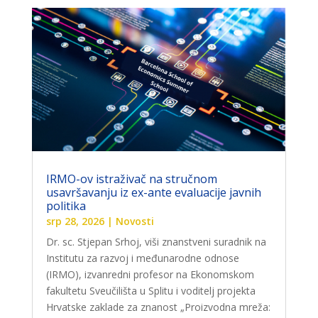
IRMO-ov istraživač na stručnom
usavršavanju iz ex-ante evaluacije javnih
politika
srp 28, 2026
|
Novosti
Dr. sc. Stjepan Srhoj, viši znanstveni suradnik na
Institutu za razvoj i međunarodne odnose
(IRMO), izvanredni profesor na Ekonomskom
fakultetu Sveučilišta u Splitu i voditelj projekta
Hrvatske zaklade za znanost „Proizvodna mreža: