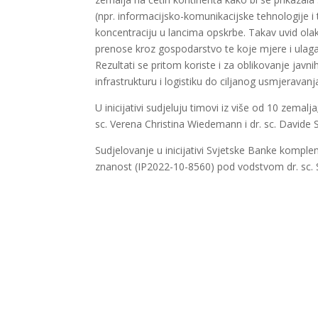
(npr. informacijsko-komunikacijske tehnologije i 
koncentraciju u lancima opskrbe. Takav uvid ola
prenose kroz gospodarstvo te koje mjere i ulagan
Rezultati se pritom koriste i za oblikovanje javni
infrastrukturu i logistiku do ciljanog usmjerava
U inicijativi sudjeluju timovi iz više od 10 zemalja
sc. Verena Christina Wiedemann i dr. sc. Davide 
Sudjelovanje u inicijativi Svjetske Banke komp
znanost (IP2022-10-8560) pod vodstvom dr. sc. 