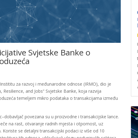
nicijative Svjetske Banke o
poduzeća
a Instititu za razvoj i međunarodne odnose (IRMO), dio je
h, Resilience, and Jobs“ Svjetske Banke, koja razvija
duzeća temeljem mikro podataka o transakcijama između
c–dobavljač povezana su u proizvodne i transakcijske lance.
eče na rast, otvaranje radnih mjesta i otpornost, uz
 Koriste se detaljni transakcijski podaci iz više od 10
 struktura tih odnosa, uključujući ulogu podupirućih sektora