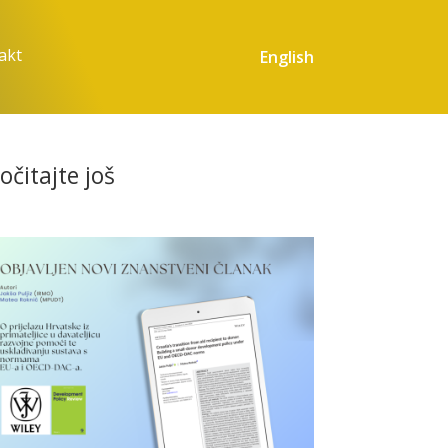
akt
English
očitajte još