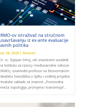
IRMO-ov istraživač na stručnom
usavršavanju iz ex-ante evaluacije
javnih politika
srp 28, 2026
|
Novosti
Dr. sc. Stjepan Srhoj, viši znanstveni suradnik
na Institutu za razvoj i međunarodne odnose
(IRMO), izvanredni profesor na Ekonomskom
fakultetu Sveučilišta u Splitu i voditelj projekta
Hrvatske zaklade za znanost „Proizvodna
mreža: topologija, promjena i transmisija”...