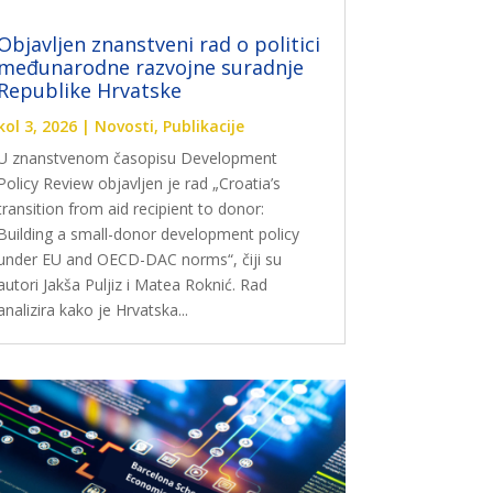
Objavljen znanstveni rad o politici
međunarodne razvojne suradnje
Republike Hrvatske
kol 3, 2026
|
Novosti
,
Publikacije
U znanstvenom časopisu Development
Policy Review objavljen je rad „Croatia’s
transition from aid recipient to donor:
Building a small-donor development policy
under EU and OECD-DAC norms“, čiji su
autori Jakša Puljiz i Matea Roknić. Rad
analizira kako je Hrvatska...