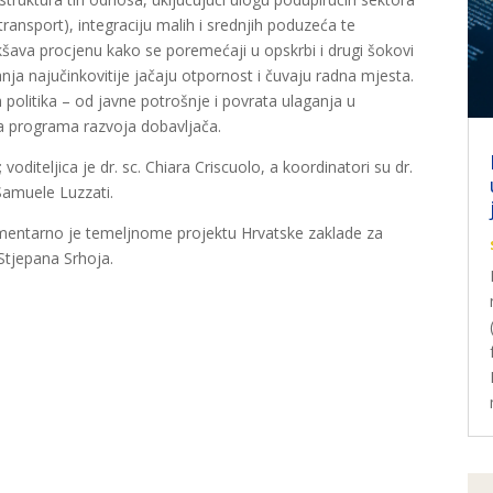
transport), integraciju malih i srednjih poduzeća te
kšava procjenu kako se poremećaji u opskrbi i drugi šokovi
ja najučinkovitije jačaju otpornost i čuvaju radna mjesta.
h politika – od javne potrošnje i povrata ulaganja u
nja programa razvoja dobavljača.
; voditeljica je dr. sc. Chiara Criscuolo, a koordinatori su dr.
Samuele Luzzati.
lementarno je temeljnome projektu Hrvatske zaklade za
Stjepana Srhoja.