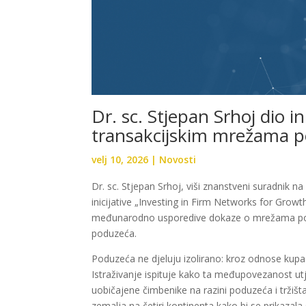
Dr. sc. Stjepan Srhoj dio i
transakcijskim mrežama 
velj 10, 2026
|
Novosti
Dr. sc. Stjepan Srhoj, viši znanstveni suradnik n
inicijative „Investing in Firm Networks for Growt
međunarodno usporedive dokaze o mrežama po
poduzeća.
Poduzeća ne djeluju izolirano: kroz odnose kupa
Istraživanje ispituje kako ta međupovezanost utj
uobičajene čimbenike na razini poduzeća i tržišta.
zemalja na četiri kontinenta kako bi se prikazala