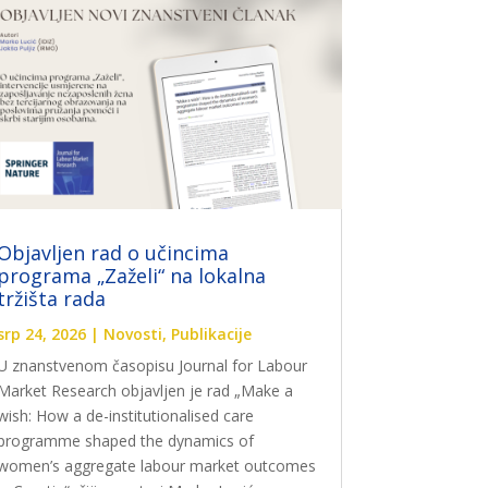
Objavljen rad o učincima
programa „Zaželi“ na lokalna
tržišta rada
srp 24, 2026
|
Novosti
,
Publikacije
U znanstvenom časopisu Journal for Labour
Market Research objavljen je rad „Make a
wish: How a de-institutionalised care
programme shaped the dynamics of
women’s aggregate labour market outcomes